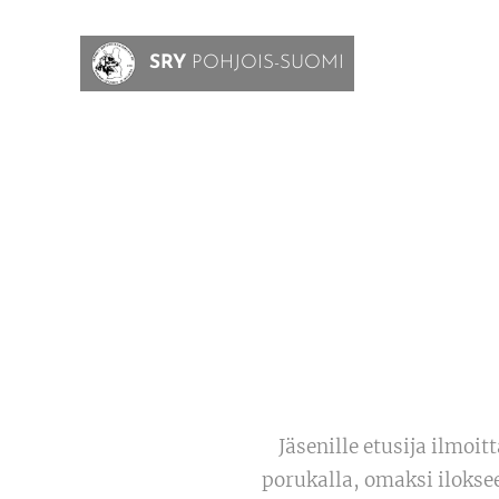
SRY
POHJOIS-SUOMI
Jäsenille etusija ilmoit
porukalla, omaksi iloksee