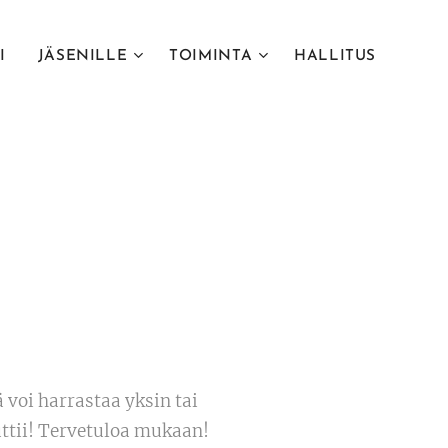
I
JÄSENILLE
TOIMINTA
HALLITUS
ä voi harrastaa yksin tai
auttii! Tervetuloa mukaan!