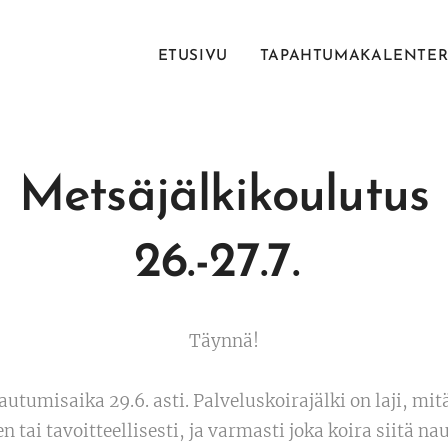
ETUSIVU
TAPAHTUMAKALENTER
Metsäjälkikoulutus
26.-27.7.
Täynnä!
tautumisaika 29.6. asti. Palveluskoirajälki on laji, mit
n tai tavoitteellisesti, ja varmasti joka koira siitä n