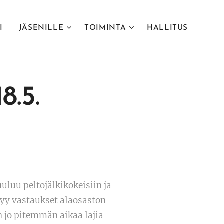
I
JÄSENILLE
TOIMINTA
HALLITUS
8.5.
uluu peltojälkikokeisiin ja
tyy vastaukset alaosaston
n jo pitemmän aikaa lajia