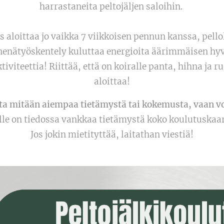
harrastaneita peltojäljen saloihin.
us aloittaa jo vaikka 7 viikkoisen pennun kanssa, pell
 nenätyöskentely kuluttaa energioita äärimmäisen hyvi
iviteettia! Riittää, että on koiralle panta, hihna ja 
aloittaa!
ta mitään aiempaa tietämystä tai kokemusta, vaan vo
e on tiedossa vankkaa tietämystä koko koulutuskaare
Jos jokin mietityttää, laitathan viestiä!