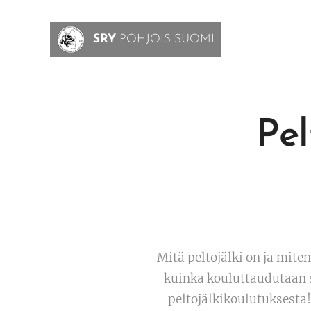
SRY
POHJOIS-SUOMI
Pel
Mitä peltojälki on ja mite
kuinka kouluttaudutaan s
peltojälkikoulutuksesta!