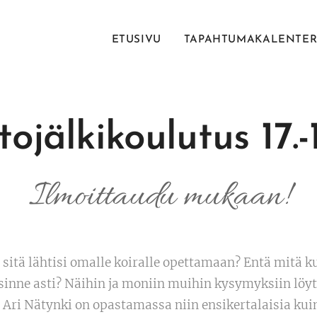
ETUSIVU
TAPAHTUMAKALENTER
tojälkikoulutus 17.-1
Ilmoittaudu mukaan!
n sitä lähtisi omalle koiralle opettamaan? Entä mitä ku
inne asti? Näihin ja moniin muihin kysymyksiin löy
 Ari Nätynki on opastamassa niin ensikertalaisia kui