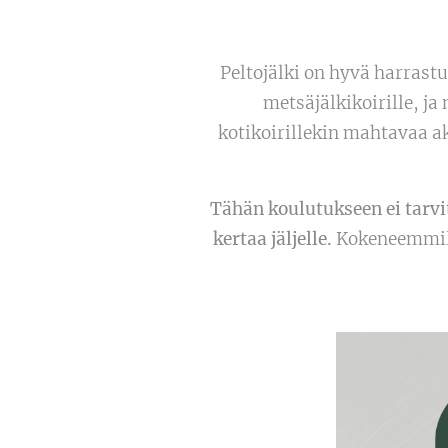
Peltojälki on hyvä harrast
metsäjälkikoirille, ja
kotikoirillekin mahtavaa akt
Tähän koulutukseen ei tarvi
kertaa jäljelle.
Kokeneemmill