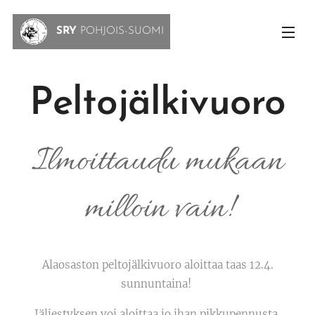
SRY
POHJOIS-SUOMI
Peltojälkivuoro
Ilmoittaudu mukaan
milloin vain!
Alaosaston peltojälkivuoro aloittaa taas 12.4.
sunnuntaina!
Jäljestyksen voi aloittaa jo ihan pikkupennusta,