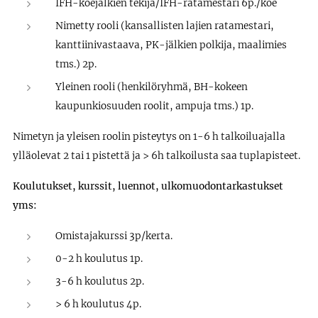
IFH-koejälkien tekijä/IFH-ratamestari 6p./koe
Nimetty rooli (kansallisten lajien ratamestari,
kanttiinivastaava, PK-jälkien polkija, maalimies
tms.) 2p.
Yleinen rooli (henkilöryhmä, BH-kokeen
kaupunkiosuuden roolit, ampuja tms.) 1p.
Nimetyn ja yleisen roolin pisteytys on 1-6 h talkoiluajalla
ylläolevat 2 tai 1 pistettä ja > 6h talkoilusta saa tuplapisteet.
Koulutukset, kurssit, luennot, ulkomuodontarkastukset
yms:
Omistajakurssi 3p/kerta.
0-2 h koulutus 1p.
3-6 h koulutus 2p.
> 6 h koulutus 4p.