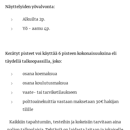
Näyttelyiden yövalvonta:
Alkuilta 2p.
Yö - aamu 4p.
Kerätyt pisteet voi käyttää 6 pisteen kokonaisuuksina eli
täydellä talkoopassilla, joko:
osana koemaksua
osana koulutusmaksua
vaate- tai tarviketilaukseen
polttoainekuittia vastaan maksetaan 30€ hakijan
tilille
Kaikkiin tapahtumiin, testeihin ja kokeisiin tarvitaan aina
paljon talkoolaisia. Tehtäviä on laidasta laitaan ja jokaiselle