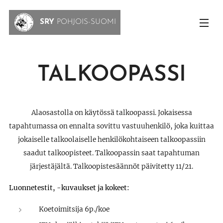
SRY
POHJOIS-SUOMI
TALKOOPASSI
Alaosastolla on käytössä talkoopassi. Jokaisessa
tapahtumassa on ennalta sovittu vastuuhenkilö, joka kuittaa
jokaiselle talkoolaiselle henkilökohtaiseen talkoopassiin
saadut talkoopisteet. Talkoopassin saat tapahtuman
järjestäjältä. Talkoopistesäännöt päivitetty 11/21.
Luonnetestit, -kuvaukset ja kokeet:
Koetoimitsija 6p./koe